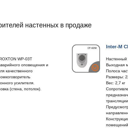
рителей настенных в продаже
Inter-M 
ь ROXTON WP-03T
Настенный 
аварийного оповещения и
Выходная м
ля качественного
Полоса част
ромкоговоритель
Размеры: 2
онного усилителя.
Вес: 2,7 кг
вка (стена, потолок).
Сопротивле
предназнач
трансляции
Предусмотр
направленн
Конструкци
помещений