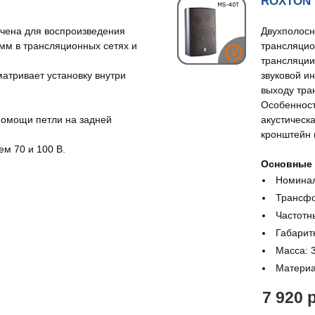
ROXTON 
ачена для воспроизведения
Двухполосн
мм в трансляционных сетях и
трансляцио
трансляции
атривает установку внутри
звуковой и
выходу тра
.
Особенност
помощи петли на задней
акустическ
кронштейн (
м 70 и 100 В.
Основные 
Номинал
Трансфо
Частотны
Габарит
Масса: 3
Материа
7 920 