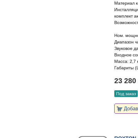
Материал ко
Инсталляци
комплект а
Возможност
Ном. мощно
Диапазон ч
Звуковое д
Входное соп
Масса: 2,7 
Габариты (
23 280
Под заказ
Добави