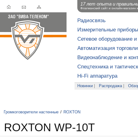
17 лет опыта и правильн
Флагманский сайт и онлайн-магазин 
Радиосвязь
Измерительные прибор
Сетевое оборудование и
Автоматизация торговли
Видеонаблюдение и конт
Спецтехника и тактичес
Hi-Fi аппаратура
Новинки
|
Распродажа
|
Обзо
Громкоговорители настенные
/
ROXTON
ROXTON WP-10T