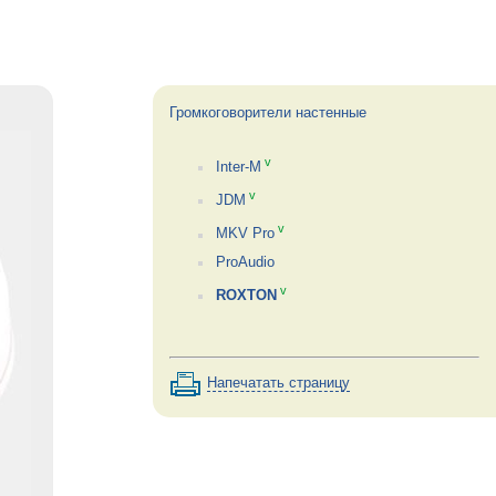
Громкоговорители настенные
v
Inter-M
v
JDM
v
MKV Pro
ProAudio
v
ROXTON
Напечатать страницу