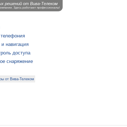
ых решений от Вива-Телеком
компании. Здесь работают профессионалы!
ы
 телефония
 и навигация
роль доступа
кое снаряжение
ры от Вива-Телеком