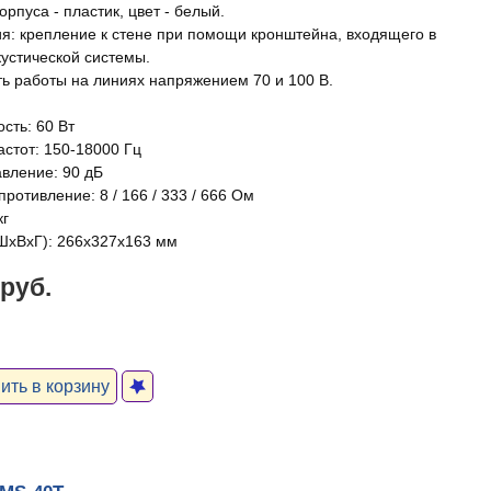
рпуса - пластик, цвет - белый.
я: крепление к стене при помощи кронштейна, входящего в
кустической системы.
ь работы на линиях напряжением 70 и 100 В.
сть: 60 Вт
астот: 150-18000 Гц
авление: 90 дБ
ротивление: 8 / 166 / 333 / 666 Ом
кг
ШxВxГ): 266х327х163 мм
 руб.
ть в корзину