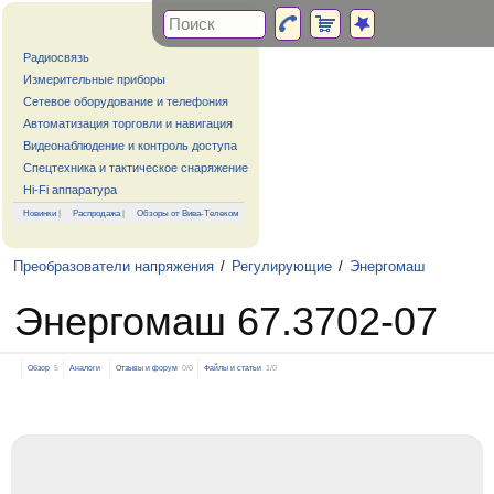
Радиосвязь
Измерительные приборы
Сетевое оборудование и телефония
Автоматизация торговли и навигация
Видеонаблюдение и контроль доступа
Спецтехника и тактическое снаряжение
Hi-Fi аппаратура
Новинки
|
Распродажа
|
Обзоры от Вива-Телеком
Преобразователи напряжения
/
Регулирующие
/
Энергомаш
Энергомаш 67.3702-07
Обзор
5
Аналоги
Отзывы и форум
0/0
Файлы и статьи
1/0