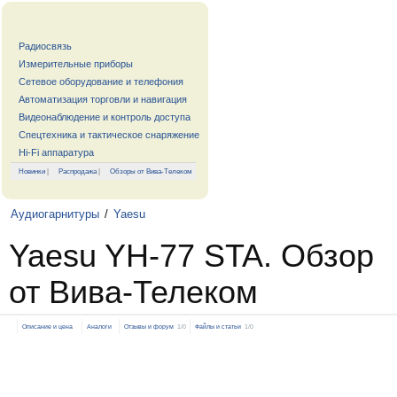
Радиосвязь
Измерительные приборы
Сетевое оборудование и телефония
Автоматизация торговли и навигация
Видеонаблюдение и контроль доступа
Спецтехника и тактическое снаряжение
Hi-Fi аппаратура
Новинки
|
Распродажа
|
Обзоры от Вива-Телеком
Аудиогарнитуры
/
Yaesu
Yaesu YH-77 STA. Обзор
от Вива-Телеком
Описание и цена
Аналоги
Отзывы и форум
1/0
Файлы и статьи
1/0