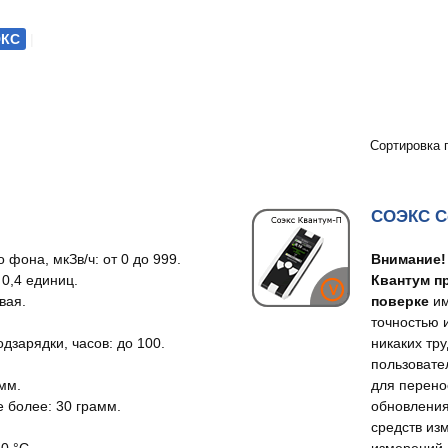
КС
|
Сортировка 
СОЭКС С
фона, мкЗв/ч: от 0 до 999.
Внимание!
0,4 единиц.
Квантум п
вая.
поверке
им
точностью 
зарядки, часов: до 100.
никаких тр
пользовате
мм.
для перено
е более: 30 грамм.
обновления
средств из