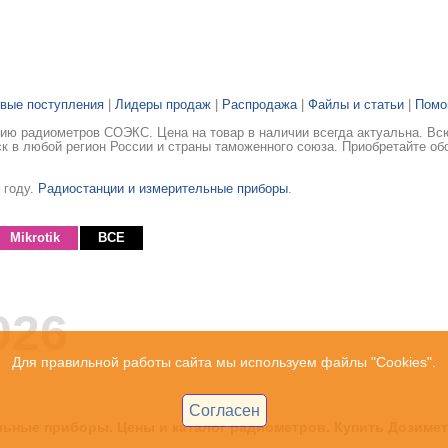
вые поступления
|
Лидеры продаж
|
Распродажа
|
Файлы и статьи
|
Пом
ию радиометров СОЭКС. Цена на товар в наличии всегда актуальна. В
ск в любой регион России и страны таможенного союза. Приобретайте об
 году.
Радиостанции и измерительные приборы
.
Mikrotik
ВСЕ
026
Для правильной работы сайта мы используем файлы "Cookies".
Согласен
ьные приборы. Цены и каталог радиометров. Купить Дозим