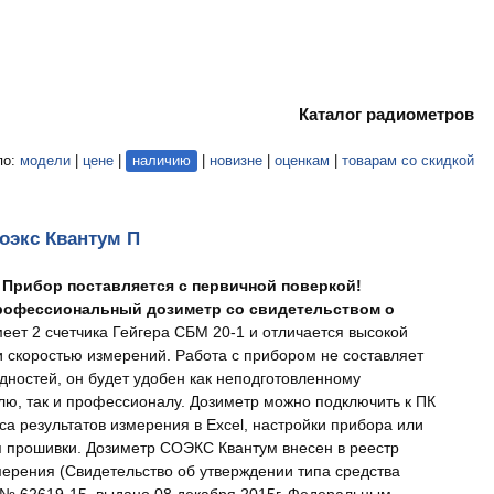
Каталог радиометров
по:
модели
|
цене
|
наличию
|
новизне
|
оценкам
|
товарам со скидкой
оэкс Квантум П
 Прибор поставляется с первичной поверкой!
рофессиональный дозиметр со свидетельством о
еет 2 счетчика Гейгера СБМ 20-1 и отличается высокой
и скоростью измерений. Работа с прибором не составляет
удностей, он будет удобен как неподготовленному
лю, так и профессионалу. Дозиметр можно подключить к ПК
са результатов измерения в Excel, настройки прибора или
 прошивки. Дозиметр СОЭКС Квантум внесен в реестр
мерения (Свидетельство об утверждении типа средства