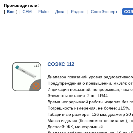
Производители:
[
Все
]
|
CEM
|
Fluke
|
Доза
|
Радэкс
|
СофтЭксперт
|
СОЭ
СОЭКС 112
Диапазон показаний уровня радиоактивного 
Предупреждения о превышении, мкЗв/ч: от 
Индикация показаний: непрерывная, число
Элементы питания: 2 шт. LR44.
Время непрерывной работы изделия без под
Погрешность измерения, не более: ±15%.
Габаритные размеры: 126 мм, диаметр 20 
Масса изделия (без элементов питания), н
Дисплей: ЖК, монохромный.