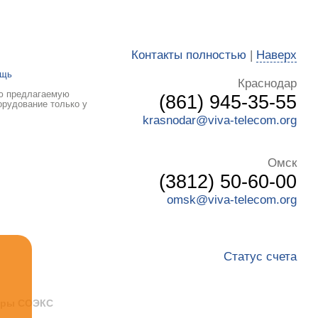
Контакты полностью
|
Наверх
ощь
Краснодар
сю предлагаемую
(861) 945-35-55
орудование только у
krasnodar@viva-telecom.org
Омск
(3812) 50-60-00
omsk@viva-telecom.org
Статус счета
етры СОЭКС