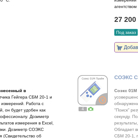
0 °C.
измерений 
агентством
27 200
Под заказ
Добави
СОЭКС С
внесенный в
Соэкс 01М
тчика Гейгера СБМ 20-1 и
усовершенс
 измерений. Работа с
обнаружени
4
й, он будет удобен как
"Поиск" ре
рофессионалу. Дозиметр
секунду. П
ьтатов измерения в Excel,
результаты
вки. Дозиметр СОЭКС
Обладает в
я (Свидетельство об
СБМ 20-1, 