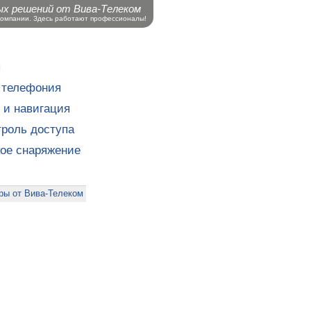
ых решений от Вива-Телеком
компании. Здесь работают профессионалы!
ы
 телефония
 и навигация
роль доступа
кое снаряжение
ры от Вива-Телеком