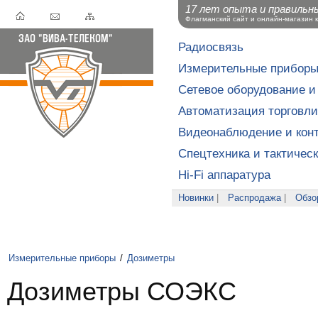
17 лет опыта и правильн
Флагманский сайт и онлайн-магазин 
Радиосвязь
Измерительные прибор
Сетевое оборудование и
Автоматизация торговли
Видеонаблюдение и конт
Спецтехника и тактичес
Hi-Fi аппаратура
Новинки
|
Распродажа
|
Обзо
Измерительные приборы
/
Дозиметры
Дозиметры СОЭКС