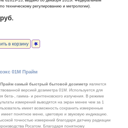
№ 62619-15, выдано 08 декабря 2015г. Федеральным
 по техническому регулированию и метрологии).
 руб.
ть в корзину
оэкс 01М Прайм
 Прайм самый быстрый бытовой дозиметр
является
твованной версией дозиметра 01М. Используется для
я бета-, гамма- и рентгеновского излучения. В режиме
зультаты измерений выводятся на экран менее чем за 1
ользователь имеет возможность сохранить измеренные
, имеет понятное меню, цветовую и звуковую индикацию.
ысокой точностью измерений благодаря датчику радиации
производства Росатом. Благодаря понятному