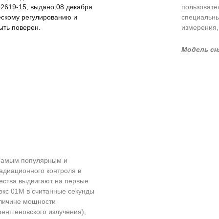
2619-15, выдано 08 декабря
пользовате
ескому регулированию и
специальны
ыть поверен.
измерения,
Модель сн
самым популярным и
диационного контроля в
ества выдвигают на первые
экс 01М в считанные секунды
еличине мощности
рентгеновского излучения),