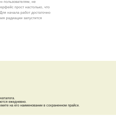
ен пользователям, не
рфейс прост настолько, что
Для начала работ достаточно
ния радиации запустится
каталога.
яются ежедневно.
мите на его наименовании в сохраненном прайсе.