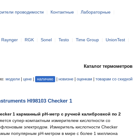
рители проводимости
|
Контактные
|
Лабораторные
|
Raynger
|
RGK
|
Sonel
|
Testo
|
Time Group
|
UnionTest
|
Каталог термометров
по:
модели
|
цене
|
наличию
|
новизне
|
оценкам
|
товарам со скидкой
struments HI98103 Checker 1
ecker 1 карманный pH-метр с ручной калибровкой по 2
яется супер-компактным измерителем кислотности со
флоновым электродом. Измеритель кислотности Checker
амым популярным рН-метром в мире с более 1 миллиона