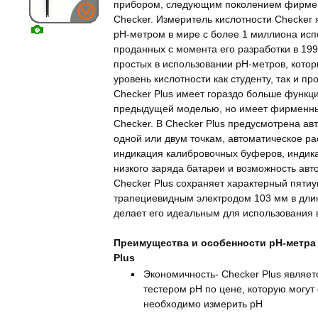
прибором, следующим поколением фирмен
Checker. Измеритель кислотности Checke
рН-метром в мире с более 1 миллиона ис
проданных с момента его разработки в 199
простых в использовании pH-метров, кото
уровень кислотности как студенту, так и п
Checker Plus имеет гораздо больше функц
предыдущей моделью, но имеет фирменны
Checker. В Checker Plus предусмотрена ав
одной или двум точкам, автоматическое р
индикация калибровочных буферов, индика
низкого заряда батареи и возможность авт
Checker Plus сохраняет характерный пятиу
трапециевидным электродом 103 мм в длин
делает его идеальным для использования 
Преимущества и особенности pH-метра 
Plus
Экономичность- Checker Plus явля
тестером рН по цене, которую могут 
необходимо измерить рН