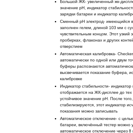
Большой ЖК- увеличенный жк-диспл
значение рН, индикатор стабильност
зарядки батареи и индикатор калибр
Сменный pH электрод- имеющийся в
заполнен гелем, длиной 103 мм с с
чувствительным концом. Этот узкий 
пробирках, флаконах и других конт
отверстием
Автоматическая калибровка- Checker
автоматически по одной или двум т
буферы распознаются автоматически
высвечивается показание буфера, и
калибровке
Индикатор стабильности- индикатор
отображается на ЖК-дисплее до тех 
устойчивое значение рН. После того,
стабилизируются, этот индикатор исч
показания можно записывать
Автоматическое отключение- с цель
батареи, включённый тестер можно 
автоматическое отключение через 8 