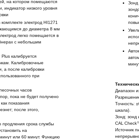
ей, на котором помещаются
Зонд
и, индикатор низкого уровня
зонд
овки
кони
 комплекте электрод HI1271
повы
ужающимся до диаметра 8 мм
Увел
электрод легко помещается в
испо
ейнерах с небольшим
непр
Авто
 Plus калибруется
авто
очкам. Калибровочные
мину
, а после калибровки
спользованного при
Техническ
 песочных часов
Диапазон и
пор, пока не будет получено
Разрешение:
 как показания
Точность: ±
езнет; после этого,
шкала).
Зонд: зонд
CAL Check™
ю продления срока службы
Источник п
установить на
непрерывно
минут или 60 минут. Функцию