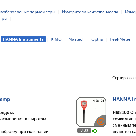
ывобезопасные термометры
|
Измерители качества масла
|
Изме
тры
|
|
HANNA Instruments
|
KIMO
|
Mastech
|
Optris
|
PeakMeter
|
Сортировка 
temp
HANNA In
ондом.
HI98103 Ch
ь измерения в широком
точкам
явл
сменным те
3.33
либровку при включении.
является с