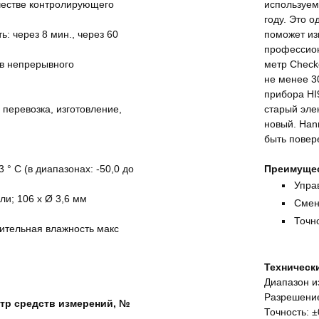
честве контролирующего
используем
году. Это 
: через 8 мин., через 60
поможет изм
профессион
ов непрерывного
метр Check
не менее 3
прибора HI
 перевозка, изготовление,
старый эле
новый. Han
быть повер
,3 ° С (в диапазонах: -50,0 до
Преимущес
Упра
и; 106 х Ø 3,6 мм
Смен
Точно
сительная влажность макс
.
Технически
Диапазон из
Разрешение
тр средств измерений, №
Точность: ±