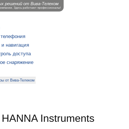
ых решений от Вива-Телеком
компании. Здесь работают профессионалы!
ы
 телефония
 и навигация
роль доступа
кое снаряжение
ры от Вива-Телеком
 HANNA Instruments