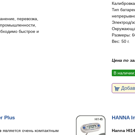
Калибровка
Тип батареи
непрерывно
нение, перевозка,
Электрод/зо
й промышленности,
Окружающая
обходимо быстрое и
Размеры: 66
Вес: 50 г.
Цена по з
В наличии
Добави
r Plus
HANNA In
тр
является очень компактным
Hanna HI1