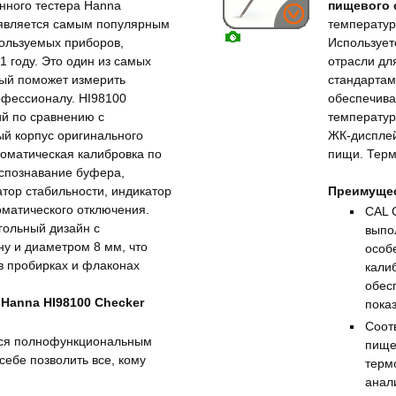
ного тестера Hanna
пищевого 
r является самым популярным
температур
пользуемых приборов,
Использует
1 году. Это один из самых
отрасли дл
рый поможет измерить
стандартам
рофессионалу. HI98100
обеспечива
ий по сравнению с
температур
й корпус оригинального
ЖК-дисплей
томатическая калибровка по
пищи. Терм
аспознавание буфера,
тор стабильности, индикатор
Преимущес
оматического отключения.
CAL 
гольный дизайн с
выпо
у и диаметром 8 мм, что
особ
в пробирках и флаконах
кали
обес
Hanna HI98100 Checker
пока
Соот
ется полнофункциональным
пище
себе позволить все, кому
терм
анал