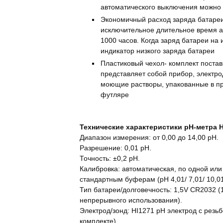
автоматического выключения можно
Экономичный расход заряда батареи
исключительное длительное время 
1000 часов. Когда заряд батареи на 
индикатор низкого заряда батареи
Пластиковый чехол- комплект постав
представляет собой прибор, электр
моющие растворы, упакованные в п
футляре
Технические характеристики pH-метра H
Диапазон измерения: от 0,00 до 14,00 pH.
Разрешение: 0,01 pH.
Точность: ±0,2 pH.
Калибровка: автоматическая, по одной или
стандартным буферам (рН 4,01/ 7,01/ 10,01
Тип батареи/долговечность: 1,5V CR2032 (
непрерывного использования).
Электрод/зонд: HI1271 рН электрод с резь
комплекте).