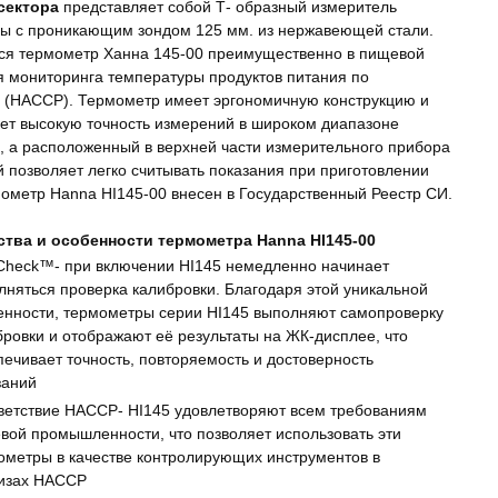
сектора
представляет собой Т- образный измеритель
ы с проникающим зондом 125 мм. из нержавеющей стали.
ся термометр Ханна 145-00 преимущественно в пищевой
я мониторинга температуры продуктов питания по
 (HACCP). Термометр имеет эргономичную конструкцию и
ет высокую точность измерений в широком диапазоне
, а расположенный в верхней части измерительного прибора
 позволяет легко считывать показания при приготовлении
ометр Hanna HI145-00 внесен в Государственный Реестр СИ.
тва и особенности термометра Hanna HI145-00
Check™- при включении HI145 немедленно начинает
лняться проверка калибровки. Благодаря этой уникальной
енности, термометры серии HI145 выполняют самопроверку
бровки и отображают её результаты на ЖК-дисплее, что
печивает точность, повторяемость и достоверность
заний
ветствие НАССР- HI145 удовлетворяют всем требованиям
вой промышленности, что позволяет использовать эти
ометры в качестве контролирующих инструментов в
изах НАССР