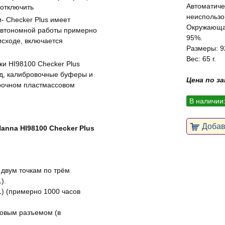
Автоматиче
 отключить
неиспользо
- Checker Plus имеет
Окружающая
автономной работы примерно
95%.
исходе, включается
Размеры: 92
Вес: 65 г.
ки HI98100 Checker Plus
од, калибровочные буферы и
Цена по з
рочном пластмассовом
В наличии
Добави
anna HI98100 Checker Plus
 двум точкам по трём
).
1) (примерно 1000 часов
бовым разъемом (в