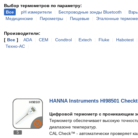
Выбор термометров по параметру:
Все
|
pH измерители
|
Беспроводные зонды Bluetooth
|
Взр
Медицинские
|
Пирометры
|
Пищевые
|
Эталонные термоме
Производители:
[
Все
]
|
ADA
|
CEM
|
Condtrol
|
Extech
|
Fluke
|
Habotest
Техно-АС
|
HANNA Instruments HI98501 Check
Цифровой термометр с проникающим з
Термометр обеспечивает высокую точност
диапазоне температур.
5
CAL Check™ - автоматически проверяет ка