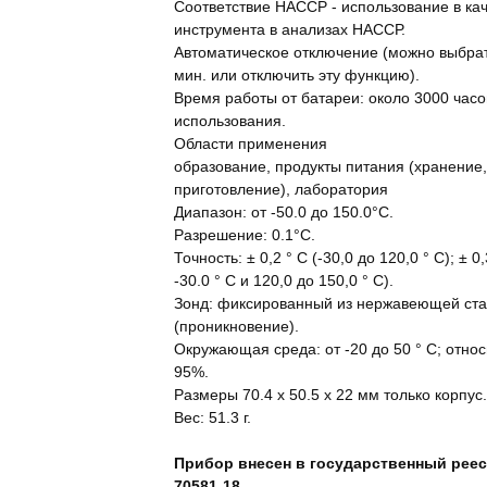
Соответствие НАССР - использование в ка
инструмента в анализах НАССР.
Автоматическое отключение (можно выбрать
мин. или отключить эту функцию).
Время работы от батареи: около 3000 час
использования.
Области применения
образование, продукты питания (хранение,
приготовление), лаборатория
Диапазон: от -50.0 до 150.0°C.
Разрешение: 0.1°C.
Точность: ± 0,2 ° С (-30,0 до 120,0 ° С); ± 0
-30.0 ° С и 120,0 до 150,0 ° С).
Зонд: фиксированный из нержавеющей стал
(проникновение).
Окружающая среда: от -20 до 50 ° C; отно
95%.
Размеры 70.4 x 50.5 x 22 мм только корпус
Вес: 51.3 г.
Прибор внесен в государственный реес
70581-18.