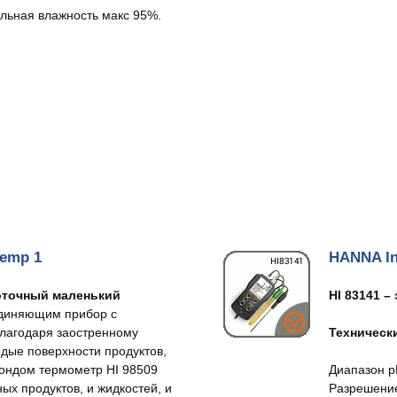
ельная влажность макс 95%.
temp 1
HANNA In
коточный маленький
HI 83141 –
диняющим прибор с
лагодаря заостренному
Технически
рдые поверхности продуктов,
зондом термометр HI 98509
Диапазон pH
ых продуктов, и жидкостей, и
Разрешение