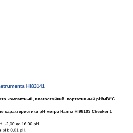
struments HI83141
 это компактный, влагостойкий, портативный рН/мВ/°С
е характеристики pH-метра Hanna HI98103 Checker 1
: -2,00 до 16,00 рН.
 рН: 0,01 pH.