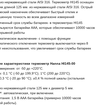
 из нержавеющей стали AISI 316. Термометр HI145 оснащен
ом длиной 125 мм. из нержавеющей стали AISI 316. Острый
ческий наконечник обеспечивает быстрый отклик и
шенную точность во всем диапазоне измерений
иченный срок службы батареек- в термометрах HI145
льзуются батарейки ААА, которые обеспечивают 10000 часов
ерывной работы
матическое выключение- с помощью функции
матического отключения термометр выключается через 8
т неиспользования, что увеличивает срок службы батареек
ие характеристики термометр Hanna HI145-00
змерения: от -50 до +220°C.
 0,1 °С (-50 до 199,9°C); 1°C (200 до 220°C).
0,3 °С (-20 до 90 °С); ±0,4 % полной шкалы (остальная
 из нержавеющей стали 125 мм х диаметр 5 мм.
: автоматическая, при включении.
итания: 1,5 В ААА батарейка (примерно 10000 часов
й работы).