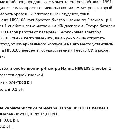
ых приборов, проданных с момента его разработки в 1991
один из самых простых в использовании pH-метров, который
ерить уровень кислотности как студенту, так и
алу. HI98103 калибруется быстро и точно по 2 точкам. pH-
er 1 снабжен легко-читаемым ЖК дисплеем. Ресурс батареи
000 часов работы от батареек. Тефлоновый электрод
98103 очень легко заменить, вам нужно лишь открутить
ктрод от измерительного корпуса и на его место установить
na HI98103 внесен в Государственный Реестр СИ и может
ен.
тва и особенности pH-метра Hanna HI98103 Checker 1
вляется одной кнопкой
ный электрод рН
сть ± 0,2 рН
е характеристики pH-метра Hanna HI98103 Checker 1
мерения: от 0,00 до 14,00 pH.
: 0,01 pH.
0,2 pH.