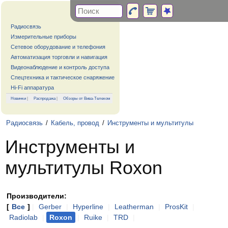
Радиосвязь
Измерительные приборы
Сетевое оборудование и телефония
Автоматизация торговли и навигация
Видеонаблюдение и контроль доступа
Спецтехника и тактическое снаряжение
Hi-Fi аппаратура
Новинки
|
Распродажа
|
Обзоры от Вива-Телеком
Радиосвязь
/
Кабель, провод
/
Инструменты и мультитулы
Инструменты и
мультитулы Roxon
Производители:
[
Все
]
|
Gerber
|
Hyperline
|
Leatherman
|
ProsKit
|
Radiolab
|
Roxon
|
Ruike
|
TRD
|