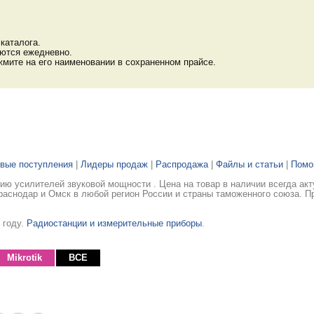
каталога.
яются ежедневно.
мите на его наименовании в сохраненном прайсе.
вые поступления
|
Лидеры продаж
|
Распродажа
|
Файлы и статьи
|
Пом
ю усилителей звуковой мощности . Цена на товар в наличии всегда ак
раснодар и Омск в любой регион России и страны таможенного союза. П
 году.
Радиостанции и измерительные приборы
.
Mikrotik
ВСЕ