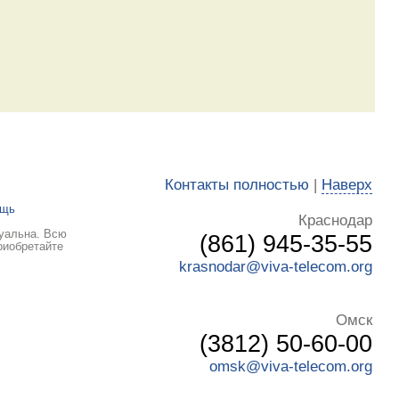
Контакты полностью
|
Наверх
ощь
Краснодар
туальна. Всю
(861) 945-35-55
риобретайте
krasnodar@viva-telecom.org
Омск
(3812) 50-60-00
omsk@viva-telecom.org