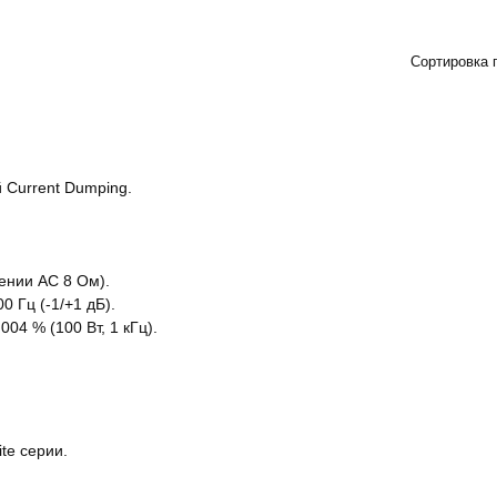
Сортировка 
й Current Dumping.
ении АС 8 Ом).
0 Гц (-1/+1 дБ).
04 % (100 Вт, 1 кГц).
te серии.