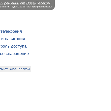
ых решений от Вива-Телеком
компании. Здесь работают профессионалы!
ы
 телефония
 и навигация
роль доступа
кое снаряжение
ры от Вива-Телеком