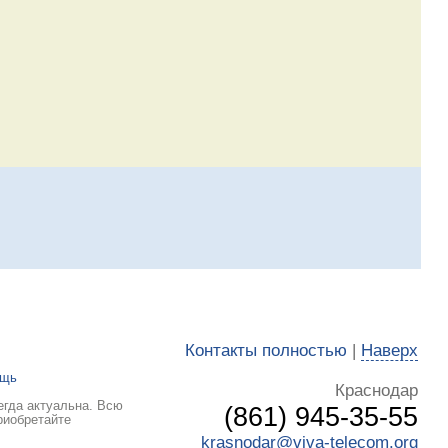
Контакты полностью
|
Наверх
ощь
Краснодар
егда актуальна. Всю
(861) 945-35-55
риобретайте
krasnodar@viva-telecom.org