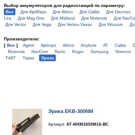
Выбор аккумуляторов для радиостанций по параметру:
Все
|
Для AjetRays
|
Для Alinco
|
Для Caltta
|
Для Decross
Lira
|
Для Mag One
|
Для Midland
|
Для Motorola
|
Для NavC
Для Vector
|
Для Vega
|
Для Vertex-Yaesu
|
Для Wouxun
|
Дл
Производители:
[
Все
]
|
Agent
|
Ajetrays
|
Alinco
|
Anytone
|
AT
|
Caltta
|
D
|
Motorola
|
NavCom
|
Racio
|
Roger
|
Samyung
|
Shevron
ТАКТ
|
Терек
|
Эрика
|
Эрика EKB-300NM
Артикул:
АТ-МХМ1650М16-ВС