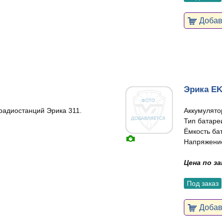
Добави
Эрика EK
радиостанций Эрика 311.
Аккумулято
Тип батареи
Ёмкость ба
Напряжение
Цена по з
Под заказ
Добави