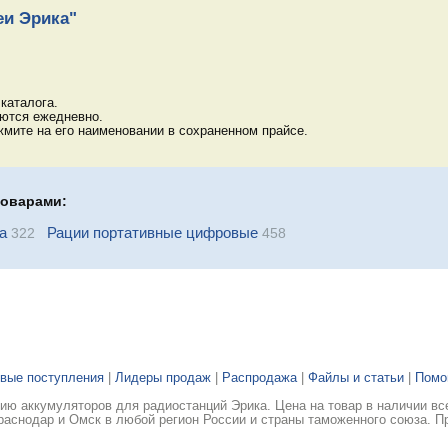
еи Эрика"
каталога.
яются ежедневно.
мите на его наименовании в сохраненном прайсе.
товарами:
а
Рации портативные цифровые
322
458
вые поступления
|
Лидеры продаж
|
Распродажа
|
Файлы и статьи
|
Пом
ю аккумуляторов для радиостанций Эрика. Цена на товар в наличии вс
раснодар и Омск в любой регион России и страны таможенного союза. П