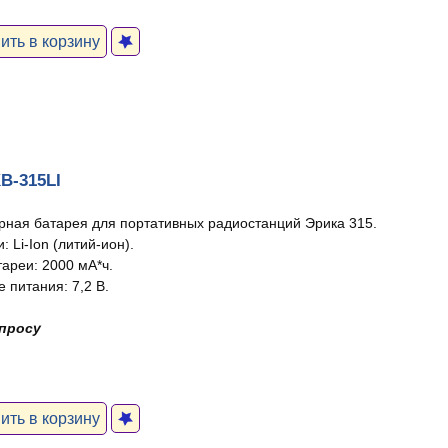
ть в корзину
B-315LI
рная батарея для портативных радиостанций Эрика 315.
: Li-Ion (литий-ион).
тареи: 2000 мА*ч.
 питания: 7,2 В.
апросу
ть в корзину