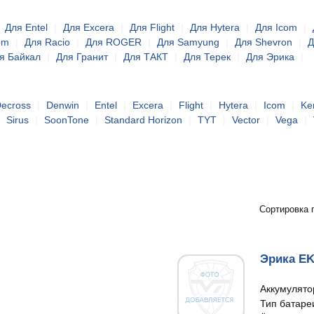
|
Для Entel
|
Для Excera
|
Для Flight
|
Для Hytera
|
Для Icom
|
om
|
Для Racio
|
Для ROGER
|
Для Samyung
|
Для Shevron
|
Д
я Байкал
|
Для Гранит
|
Для ТАКТ
|
Для Терек
|
Для Эрика
|
ecross
|
Denwin
|
Entel
|
Excera
|
Flight
|
Hytera
|
Icom
|
Ke
|
Sirus
|
SoonTone
|
Standard Horizon
|
TYT
|
Vector
|
Vega
|
Сортировка 
Эрика E
Аккумулято
Тип батаре