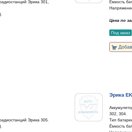
радиостанций Эрика 301,
Ёмкость ба
Напряжение
).
Цена по з
Под заказ
Добави
Эрика E
Аккумулято
302, 304.
радиостанций Эрика 305.
Тип батареи
).
Ёмкость ба