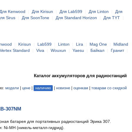
Для Kenwood
|
Для Kirisun
|
Для Lab599
|
Для Linton
|
Для
ля Sirus
|
Для SoonTone
|
Для Standard Horizon
|
Для TYT
|
nwood
|
Kirisun
|
Lab599
|
Linton
|
Lira
|
Mag One
|
Midland
Vertex Standard
|
Viva
|
Wouxun
|
Yaesu
|
Байкал
|
Гранит
|
Каталог аккумуляторов для радиостанций
по:
модели
|
цене
|
наличию
|
новизне
|
оценкам
|
товарам со скидкой
KB-307NM
рная батарея для портативных радиостанций Эрика 307.
и: Ni-MH (никель-металл-гидрид).