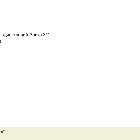
радиостанций Эрика 311.
).
ка
":