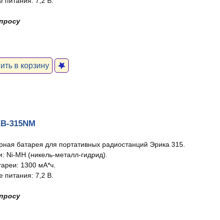
 питания: 7,2 В.
апросу
ть в корзину
KB-315NM
рная батарея для портативных радиостанций Эрика 315.
и: Ni-MH (никель-металл-гидрид).
тареи: 1300 мА*ч.
 питания: 7,2 В.
апросу