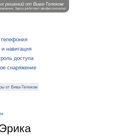
ых решений от Вива-Телеком
компании. Здесь работают профессионалы!
ы
 телефония
 и навигация
роль доступа
кое снаряжение
ры от Вива-Телеком
еи
 Эрика