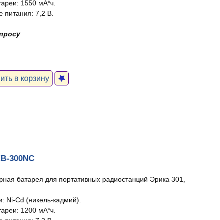
тареи: 1550 мА*ч.
 питания: 7,2 В.
апросу
ть в корзину
KB-300NC
рная батарея для портативных радиостанций Эрика 301,
: Ni-Cd (никель-кадмий).
тареи: 1200 мА*ч.