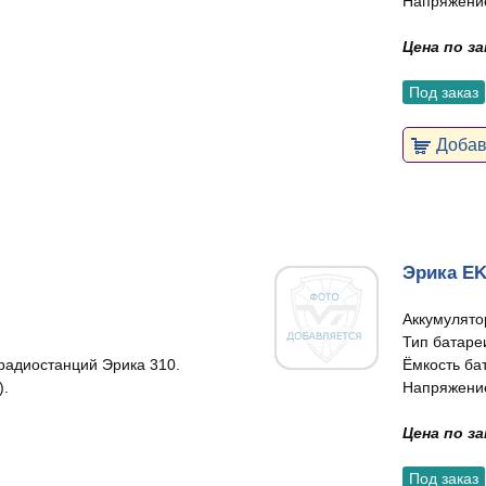
Напряжение
Цена по з
Под заказ
Добави
Эрика E
Аккумулято
Тип батаре
радиостанций Эрика 310.
Ёмкость ба
).
Напряжение
Цена по з
Под заказ