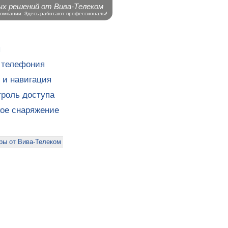
ых решений от Вива-Телеком
компании. Здесь работают профессионалы!
ы
 телефония
 и навигация
роль доступа
кое снаряжение
ры от Вива-Телеком