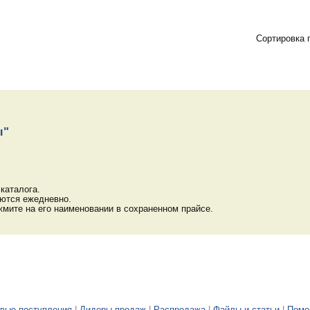
Сортировка 
ы"
каталога.
яются ежедневно.
мите на его наименовании в сохраненном прайсе.
вые поступления
|
Лидеры продаж
|
Распродажа
|
Файлы и статьи
|
Пом