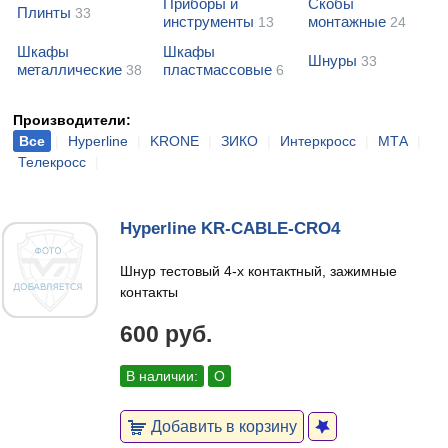
Приборы и
Скобы
Плинты
33
инструменты
монтажные
13
24
Шкафы
Шкафы
Шнуры
33
металлические
пластмассовые
38
6
Производители:
Все
|
Hyperline
|
KRONE
|
ЗИКО
|
Интеркросс
|
МТА
|
Телекросс
|
Hyperline KR-CABLE-CRO4
Шнур тестовый 4-х контактный, зажимные
контакты
600 руб.
В наличии:
О
Добавить в корзину