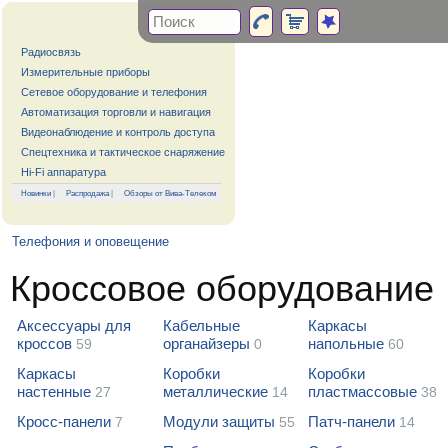
Радиосвязь
Измерительные приборы
Сетевое оборудование и телефония
Автоматизация торговли и навигация
Видеонаблюдение и контроль доступа
Спецтехника и тактическое снаряжение
Hi-Fi аппаратура
Новинки
|
Распродажа
|
Обзоры от Вива-Телеком
Телефония и оповещение
Кроссовое оборудование
Аксессуары для
Кабельные
Каркасы
кроссов
органайзеры
напольные
59
0
60
Каркасы
Коробки
Коробки
настенные
металлические
пластмассовые
27
14
38
Кросс-панели
Модули защиты
Патч-панели
7
55
14