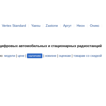
|
Vertex Standard
|
Yaesu
|
Zastone
|
Аргут
|
Неон
|
Оникс
|
 цифровых автомобильных и стационарных радиостанций
по:
модели
|
цене
|
наличию
|
новизне
|
оценкам
|
товарам со скидкой