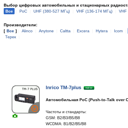
Выбор цифровых автомобильных и стационарных радиоста
Все
|
PoC
|
UHF (380-527 МГц)
|
VHF (136-174 МГц)
|
VHF
Производители:
[
Все
]
|
Alinco
|
Anytone
|
Caltta
|
Excera
|
Hytera
|
Icom
|
Терек
|
Inrico TM-7plus
Автомобильная PoC (Push-to-Talk over C
Частоты и стандарты:
GSM: B2/B3/B5/B8
WCDMA: B1/B2/B5/B8