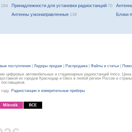
Принадлежности для установки радиостанций
Антенн
184
70
Антенны узконаправленные
Блоки 
138
вые поступления
|
Лидеры продаж
|
Распродажа
|
Файлы и статьи
|
Пом
ю цифровых автомобильных и стационарных радиостанций Inrico. Цена 
доставкой из городов Краснодар и Омск в любой регион России и стран
 поставщиков.
 году.
Радиостанции и измерительные приборы
.
Mikrotik
ВСЕ