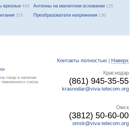
ы врезные
Антенны на магнитном основании
443
125
питания
Преобразователи напряжения
315
130
Контакты полностью
|
Наверх
ощь
Краснодар
на товар в наличии
(861) 945-35-55
ы таможенного союза.
krasnodar@viva-telecom.org
Омск
(3812) 50-60-00
omsk@viva-telecom.org