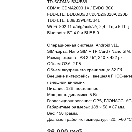
TD-SCDMA: B34/B39
CDMA: CDMA2000 1X / EVDO BC0
FDD-LTE: B1/B3/B5/B7/B8/B20/B28A/B28B
TDD-LTE: B38/B39/B40/B41
Wi-Fi: 802.11 a/b/g/ac/k/v/r, 2,4 ГГц и 5 ГГц
Bluetooth: BT 4.0 и BLE 5.0
Операционная система: Android v11.
SIM-карта: Nano SIM + TF Card / Nano SIM.
Размер экрана: IPS 2,45", 240 × 432 px.
Объем ОЗУ: 2 ГБ.
Объем внутреннего хранилища: 32 Гб.
Внешние интерфейсы: внешняя ГНСС-анте
/ внешний динамик.
Питание: 12В, постоянное.
Мощность динамика: 5 Вт.
Геопозиционирование: GPS, ГЛОНАСС, AG
Габаритные размеры: 188 × 58 × 87 мм.
Вес: 450 грамм.
Диапазон рабочих температур: -20...+60 °C
36 000 руб.