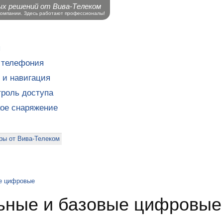
ых решений от Вива-Телеком
компании. Здесь работают профессионалы!
ы
 телефония
 и навигация
роль доступа
кое снаряжение
ры от Вива-Телеком
е цифровые
ные и базовые цифровые 