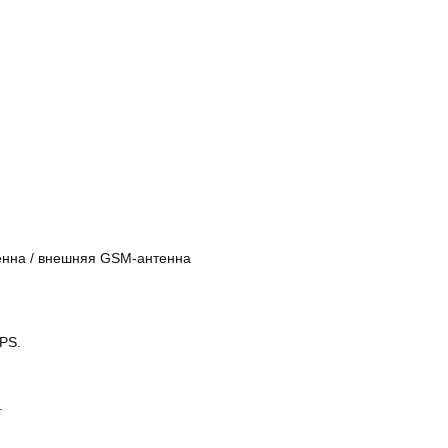
нна / внешняя GSM-антенна
PS.
.