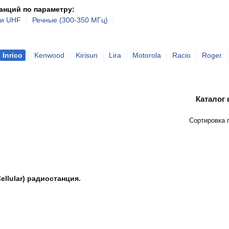
нций по параметру:
 и UHF
|
Речные (300-350 МГц)
|
Inrico
|
Kenwood
|
Kirisun
|
Lira
|
Motorola
|
Racio
|
Roger
Каталог
Сортировка 
ellular) радиостанция.