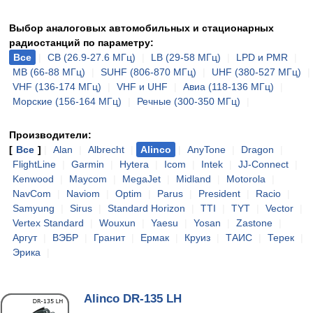
Выбор аналоговых автомобильных и стационарных
радиостанций по параметру:
Все
|
CB (26.9-27.6 МГц)
|
LB (29-58 МГц)
|
LPD и PMR
|
MB (66-88 МГц)
|
SUHF (806-870 МГц)
|
UHF (380-527 МГц)
|
VHF (136-174 МГц)
|
VHF и UHF
|
Авиа (118-136 МГц)
|
Морские (156-164 МГц)
|
Речные (300-350 МГц)
|
Производители:
[
Все
]
|
Alan
|
Albrecht
|
Alinco
|
AnyTone
|
Dragon
|
FlightLine
|
Garmin
|
Hytera
|
Icom
|
Intek
|
JJ-Connect
|
Kenwood
|
Maycom
|
MegaJet
|
Midland
|
Motorola
|
NavCom
|
Naviom
|
Optim
|
Parus
|
President
|
Racio
|
Samyung
|
Sirus
|
Standard Horizon
|
TTI
|
TYT
|
Vector
|
Vertex Standard
|
Wouxun
|
Yaesu
|
Yosan
|
Zastone
|
Аргут
|
ВЭБР
|
Гранит
|
Ермак
|
Круиз
|
ТАИС
|
Терек
|
Эрика
|
Alinco DR-135 LH