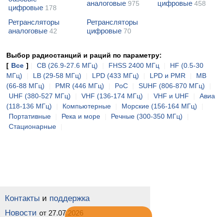
аналоговые
цифровые
975
458
цифровые
178
Ретрансляторы
Ретрансляторы
аналоговые
цифровые
42
70
Выбор радиостанций и раций по параметру:
[
Все
]
|
CB (26.9-27.6 МГц)
|
FHSS 2400 МГц
|
HF (0.5-30
МГц)
|
LB (29-58 МГц)
|
LPD (433 МГц)
|
LPD и PMR
|
MB
(66-88 МГц)
|
PMR (446 МГц)
|
PoC
|
SUHF (806-870 МГц)
|
UHF (380-527 МГц)
|
VHF (136-174 МГц)
|
VHF и UHF
|
Авиа
(118-136 МГц)
|
Компьютерные
|
Морские (156-164 МГц)
|
Портативные
|
Река и море
|
Речные (300-350 МГц)
|
Стационарные
|
Контакты
и
поддержка
Новости
от 27.07.2026