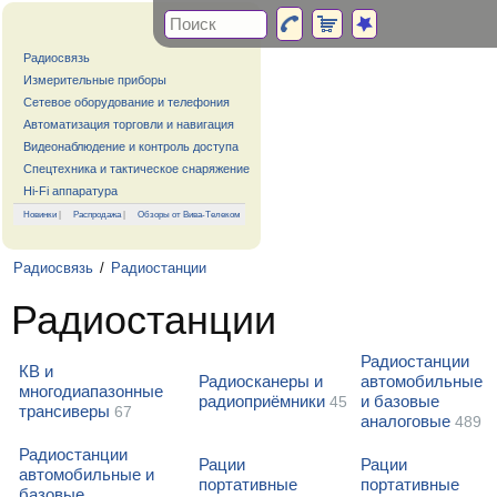
Радиосвязь
Измерительные приборы
Сетевое оборудование и телефония
Автоматизация торговли и навигация
Видеонаблюдение и контроль доступа
Спецтехника и тактическое снаряжение
Hi-Fi аппаратура
Новинки
|
Распродажа
|
Обзоры от Вива-Телеком
Радиосвязь
/
Радиостанции
Радиостанции
Радиостанции
КВ и
Радиосканеры и
автомобильные
многодиапазонные
радиоприёмники
и базовые
45
трансиверы
67
аналоговые
489
Радиостанции
Рации
Рации
автомобильные и
портативные
портативные
базовые