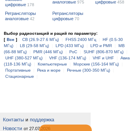
аналоговые
цифровые
975
458
цифровые
178
Ретрансляторы
Ретрансляторы
аналоговые
цифровые
42
70
Выбор радиостанций и раций по параметру:
[
Все
]
|
CB (26.9-27.6 МГц)
|
FHSS 2400 МГц
|
HF (0.5-30
МГц)
|
LB (29-58 МГц)
|
LPD (433 МГц)
|
LPD и PMR
|
MB
(66-88 МГц)
|
PMR (446 МГц)
|
PoC
|
SUHF (806-870 МГц)
|
UHF (380-527 МГц)
|
VHF (136-174 МГц)
|
VHF и UHF
|
Авиа
(118-136 МГц)
|
Компьютерные
|
Морские (156-164 МГц)
|
Портативные
|
Река и море
|
Речные (300-350 МГц)
|
Стационарные
|
Контакты
и
поддержка
Новости
от 27.07.2026