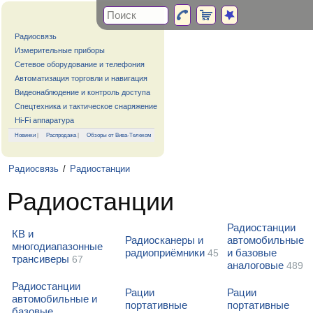
Радиосвязь
Измерительные приборы
Сетевое оборудование и телефония
Автоматизация торговли и навигация
Видеонаблюдение и контроль доступа
Спецтехника и тактическое снаряжение
Hi-Fi аппаратура
Новинки
|
Распродажа
|
Обзоры от Вива-Телеком
Радиосвязь
/
Радиостанции
Радиостанции
Радиостанции
КВ и
Радиосканеры и
автомобильные
многодиапазонные
радиоприёмники
и базовые
45
трансиверы
67
аналоговые
489
Радиостанции
Рации
Рации
автомобильные и
портативные
портативные
базовые